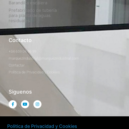
Barandilla escalera
Prefabricado de tubería
para planta de aguas
residuales
Contacto
+34 659 04 99 99
marquezindustrial@marquezindustrial.com
Contactar
Política de Privacidad y Cookies
Siguenos
Politica de Privacidad y Cookies