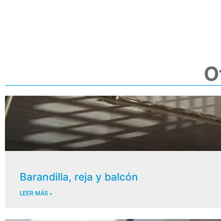
O
Barandilla, reja y balcón
LEER MÁS »