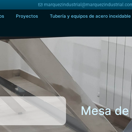
marquezindustrial@marquezindustrial.co
os
Proyectos
Tubería y equipos de acero inoxidable
Mesa de