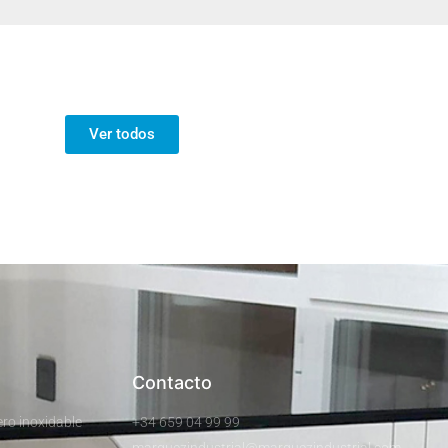
Ver todos
Contacto
ero inoxidable
+34 659 04 99 99