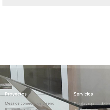
Proyectos
Servicios
Mesa de comedor de diseño
Tubería y equipos de ac
Barandilla, reja y balcón